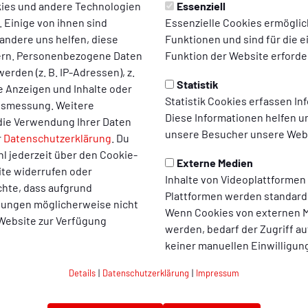
iningstage für Mädchenfußba
ies und andere Technologien
Essenziell
 Einige von ihnen sind
Essenzielle Cookies ermögli
bietet Rot-Weiß Oberhausen eine Anlaufstelle für fußb
andere uns helfen, diese
Funktionen und sind für die 
ern. Personenbezogene Daten
Funktion der Website erforder
erden (z. B. IP-Adressen), z.
Statistik
te Anzeigen und Inhalte oder
 Möglichkeit für Mädchen der Jahrgänge 2012 bis 2016 sich zu be
Statistik Cookies erfassen I
ltsmessung. Weitere
rainings statt:
Diese Informationen helfen u
die Verwendung Ihrer Daten
unsere Besucher unsere Webs
r
Datenschutzerklärung
. Du
l jederzeit über den Cookie-
Externe Medien
ite widerrufen oder
Inhalte von Videoplattformen
chte, dass aufgrund
Plattformen werden standard
llungen möglicherweise nicht
Wenn Cookies von externen M
n dabei auf dem Kunstrasenplatz auf dem SSB-Gelände (Lindners
 Website zur Verfügung
werden, bedarf der Zugriff au
keiner manuellen Einwilligun
ußball spielt, benötigt zur Teilnahme eine aktuelle Trainingsbes
Details
|
Datenschutzerklärung
|
Impressum
 Teilnahme am Sichtungstraining ausgeschlossen.
l an
seeger@rwo-online.de