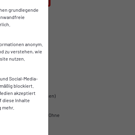
ll bei RWO
chen grundlegende
allinteressierte
einwandfreie
lich.
weisen. Dafür finden an
nformationen anonym.
nd zu verstehen, wie
ite nutzen.
 und Social-Media-
mäßig blockiert.
edien akzeptiert
traße 2, 46149 Oberhausen)
f diese Inhalte
g mehr.
cheinigung mit Stempel. Ohne