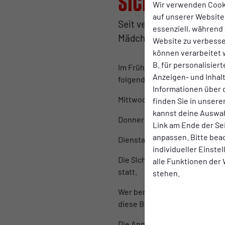
Sichtungstra
Wir verwenden Cook
auf unserer Website.
Seit vergangenem Sommer 
essenziell, während 
Mädchen.
Website zu verbess
können verarbeitet w
B. für personalisier
Im Frühjahr gibt es wieder die
Anzeigen- und Inha
folgenden Terminen Sichtungst
Informationen über 
Mittwoch 20.03. -18:30-20:00
finden Sie in unsere
kannst deine Auswah
Donnerstag 18.04. 17:00-18:30
Link am Ende der Se
anpassen. Bitte bea
Dienstag 14.05. 17:00-18:30
individueller Einste
Die Sichtungstrainings finde
alle Funktionen der
statt.
stehen.
Wer bereits in einem Verein F
diese Bescheinigung ist eine
Die Anmeldung erfolgt per Mai