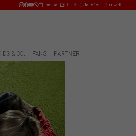
Fanshop
Tickets
Jobbörse
Fanwelt
KIDS & CO.
FANS
PARTNER