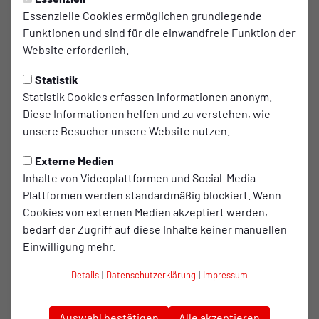
PROFIS
Freitag, 31.10.2025 22:44 Uhr
|
Julian Scharf
Essenzielle Cookies ermöglichen grundlegende
Funktionen und sind für die einwandfreie Funktion der
Siegtreffer in der Nachspielzeit
Website erforderlich.
- RWO gewinnt in Unterzahl
Statistik
Freitagabend und Flutlicht – was will das
Statistik Cookies erfassen Informationen anonym.
Fußballherz mehr?
Diese Informationen helfen und zu verstehen, wie
unsere Besucher unsere Website nutzen.
Externe Medien
Unsere Kleeblätter gastierten am
Freitagabend
Inhalte von Videoplattformen und Social-Media-
(31. Oktober)
um
19:30 Uhr
im Stadion am Zoo in
Plattformen werden standardmäßig blockiert. Wenn
Cookies von externen Medien akzeptiert werden,
Wuppertal. Nach dem 1:1-Unentschieden in der
bedarf der Zugriff auf diese Inhalte keiner manuellen
Vorwoche wollte unsere Mannschaft auswärts die
Einwilligung mehr.
nächsten drei Punkte holen. In der Startformation
nahm unser Cheftrainer drei Änderungen vor: Für
Details
|
Datenschutzerklärung
|
Impressum
Aourir, Nyuydine und Fassnacht begannen
Stoppelkamp, Demirarslan und Niemeyer.
Auswahl bestätigen
Alle akzeptieren