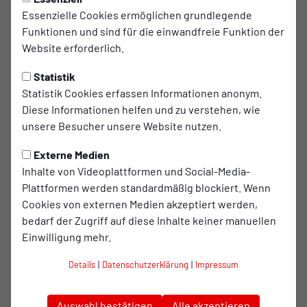
PROFIS
Freitag, 08.05.2026 15:52 Uhr
Essenzielle Cookies ermöglichen grundlegende
Funktionen und sind für die einwandfreie Funktion der
Sechs Spieler verlassen RWO am
Website erforderlich.
Saisonende
Statistik
Das letzte Heimspiel der Saison 2025/26 steht
Statistik Cookies erfassen Informationen anonym.
bevor. Wie in jedem Jahr werden im Vorfeld der
Diese Informationen helfen und zu verstehen, wie
unsere Besucher unsere Website nutzen.
Partie einige Spieler vom Verein verabschiedet.
Externe Medien
Mit Illia Poliakov, Ilias El Amrani, Tim Krohn, Drew Murray,
Inhalte von Videoplattformen und Social-Media-
Eric Gueye und Moritz Stoppelkamp werden sechs Spieler
Plattformen werden standardmäßig blockiert. Wenn
den Verein am Saisonende verlassen. Alle Akteure werden
Cookies von externen Medien akzeptiert werden,
vor dem Anpfiff zum Spiel gegen Borussia
bedarf der Zugriff auf diese Inhalte keiner manuellen
Mönchengladbach II im Stadion Niederrhein gebührend
Einwilligung mehr.
verabschiedet.
Details
|
Datenschutzerklärung
|
Impressum
„Zum Saisonende verabschieden wir sechs Spieler, die alle
ihren Beitrag zu einer erfolgreichen Saison geleistet
Auswahl bestätigen
Alle akzeptieren