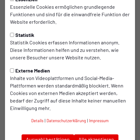
PROFIS
Samstag, 09.05.2026 17:51 Uhr
Essenzielle Cookies ermöglichen grundlegende
Funktionen und sind für die einwandfreie Funktion der
"Die Jungs haben eine tolle
Website erforderlich.
Saison gespielt"
Statistik
Nach dem 1:0-Erfolg im letzten Heimspiel der
Statistik Cookies erfassen Informationen anonym.
Saison standen Luca Schlax und Cheftrainer
Diese Informationen helfen und zu verstehen, wie
unsere Besucher unsere Website nutzen.
Sebastian Gunkel zum Interview bereit.
Externe Medien
Inhalte von Videoplattformen und Social-Media-
Plattformen werden standardmäßig blockiert. Wenn
Wir haben alles reingeworfen, um die drei
Cookies von externen Medien akzeptiert werden,
Punkte einzufahren.
bedarf der Zugriff auf diese Inhalte keiner manuellen
Einwilligung mehr.
Luca Schlax
Details
|
Datenschutzerklärung
|
Impressum
Mittelfeldmotor Luca Schlax lobt die Leistung seiner
Auswahl bestätigen
Alle akzeptieren