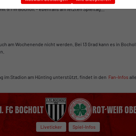
r letzte Sieg in Bocholt ist schon eine Weile her. Vor fast auf de
it 5:1 in Bocholt – ebenfalls am letzten Spieltag…
auch am Wochenende nicht werden. Bei 13 Grad kann es in Bocho
n.
g im Stadion am Hünting unterstützt, findet in den
Fan-Infos
all
1. FC Bocholt
Rot-Weiß Ob
Liveticker
Spiel-Infos