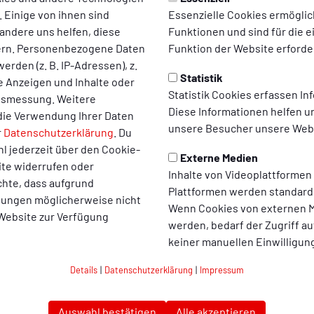
 Einige von ihnen sind
Essenzielle Cookies ermögli
andere uns helfen, diese
Funktionen und sind für die 
Ambitionen in die Saison gestartet. Viele Trainer und Verantwort
ern. Personenbezogene Daten
Funktion der Website erforder
roßen Favoriten auf den Aufstieg, die schlussendlich aber anders 
erden (z. B. IP-Adressen), z.
3. Rang in der Tabelle zu Buche. Trotzdem schaffte man es, die K
Statistik
te Anzeigen und Inhalte oder
 Rot-Weißen im Viertelfinale des Niederrheinpokals nach Verläng
Statistik Cookies erfassen I
ltsmessung. Weitere
 Rene Lewejohann zuletzt in der Liga. Seit nun sechs Spielen wa
Diese Informationen helfen u
die Verwendung Ihrer Daten
rtmund II jeweils einen Punkt holen.
unsere Besucher unsere Webs
r
Datenschutzerklärung
. Du
l jederzeit über den Cookie-
Externe Medien
ite widerrufen oder
Inhalte von Videoplattformen
h zu den souveränsten 3:2-Siegen der Oberhausener Vereinsgesc
chte, dass aufgrund
Plattformen werden standard
Moritz Stoppelkamp brachte die Kleeblätter komfortabel mit 3:0
llungen möglicherweise nicht
Wenn Cookies von externen M
 Nachspielzeit auf den Jubel nach dem Abpfiff vorbereitete, tr
 Website zur Verfügung
werden, bedarf der Zugriff au
trübten die rot-weiße Siegesstimmung ein wenig.
keiner manuellen Einwilligun
Details
|
Datenschutzerklärung
|
Impressum
RWO ist bei einem Sieg noch der Zwei-Punkte-Schnitt möglich. 
elen
Auswahl bestätigen
Alle akzeptieren