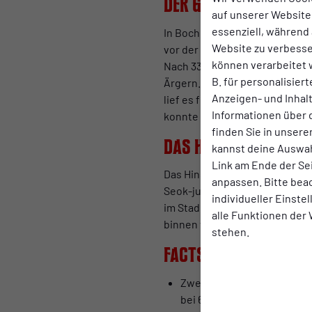
Der Gegner
auf unserer Website.
essenziell, während 
In Bocholt ist man mit großen 
Website zu verbess
vor der Saison als einen der g
können verarbeitet w
Nach 33 Spieltagen steht der 1
B. für personalisier
Ärgern. So schlug der FCB die
Anzeigen- und Inha
lief es für die Mannschaft von
Informationen über 
konnte nur gegen Lotte und Do
finden Sie in unsere
Das Hinspiel
kannst deine Auswah
Link am Ende der Se
Das Hinspiel gehört vermutlic
anpassen. Bitte bea
Seok-ju Hong und ein Tor von 
individueller Einste
im Stadion Niederrhein in der
alle Funktionen der
binnen weniger Sekunden und 
stehen.
Facts
Zwei-Punkte-Schnitt: Für 
bei 65 Punkten nach 33 Spi