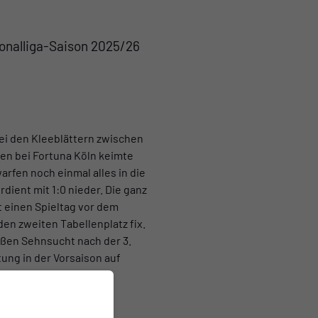
ionalliga-Saison 2025/26
i den Kleeblättern zwischen
en bei Fortuna Köln keimte
rfen noch einmal alles in die
ient mit 1:0 nieder. Die ganz
t einen Spieltag vor dem
en zweiten Tabellenplatz fix.
roßen Sehnsucht nach der 3.
ung in der Vorsaison auf