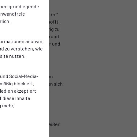
chen grundlegende
einwandfreie
liche sahen „die Schwatten“
lich.
verlaufen sollte als erhofft.
leeblätter einmal gehörig zu
erung mit 1:0. Weniger rund
nformationen anonym.
rtet man auf einen Dreier und
nd zu verstehen, wie
ite nutzen.
 und Social-Media-
hichte. Zwei Treffer von
mäßig blockiert.
 in Führung. Während man sich
edien akzeptiert
afen Mensah und Budimbu
f diese Inhalte
g mehr.
Bisher stehen die Rot-Weißen