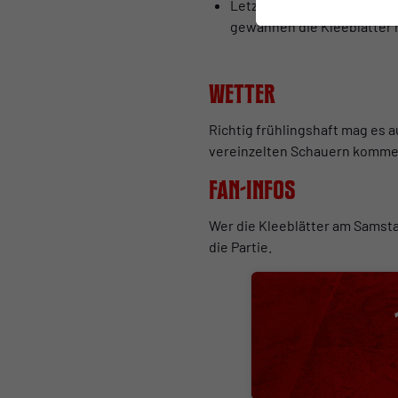
Letzter Sieg in Bocholt: De
gewannen die Kleeblätter m
Wetter
Richtig frühlingshaft mag es 
vereinzelten Schauern komme
Fan-Infos
Wer die Kleeblätter am Samsta
die Partie.