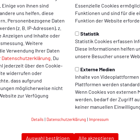
verlässt die Kleeblätter
 Einige von ihnen sind
Essenzielle Cookies ermögli
andere uns helfen, diese
Funktionen und sind für die 
-Weiß Oberhausen wird Seok-ju Hong den Verein verlas
ern. Personenbezogene Daten
Funktion der Website erforder
erden (z. B. IP-Adressen), z.
im Ausland anschließen.
Statistik
te Anzeigen und Inhalte oder
Statistik Cookies erfassen I
ltsmessung. Weitere
Saisonstart zu den Kleeblättern und wurde schnell zur Stammkr
Diese Informationen helfen u
die Verwendung Ihrer Daten
e Offensivmann in 36 Pflichtspielen für die Rot-Weißen auf dem
unsere Besucher unsere Webs
r
Datenschutzerklärung
. Du
reitete er vor.
l jederzeit über den Cookie-
Externe Medien
ite widerrufen oder
Inhalte von Videoplattformen
chte, dass aufgrund
Plattformen werden standard
llungen möglicherweise nicht
für die Zukunft viel Gesundheit und ganz viel Erfolg.
Wenn Cookies von externen M
 Website zur Verfügung
werden, bedarf der Zugriff au
onversano
keiner manuellen Einwilligun
Details
|
Datenschutzerklärung
|
Impressum
 wir mit Ju einen Spieler verlieren, der nach etwas Anlaufzeit r
mehr auftaute. Doch gleichzeitig verstehen wir, trotz guter Ver
hrnehmen möchte. Wir wünschen ihm für die Zukunft viel Gesundh
Auswahl bestätigen
Alle akzeptieren