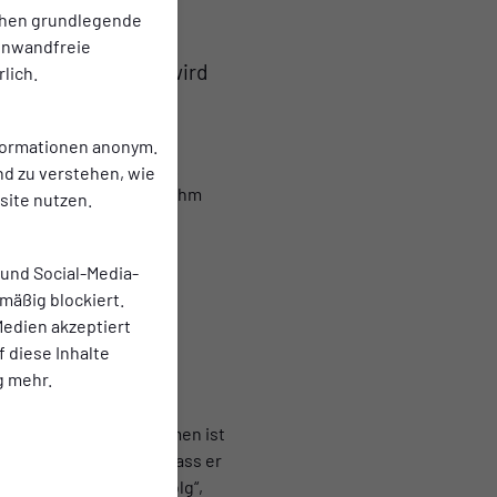
chen grundlegende
einwandfreie
sen. Der Angreifer wird
lich.
nformationen anonym.
aft in der Sturmspitze.
nd zu verstehen, wie
 Rasen. Dabei gelangen ihm
ite nutzen.
 und Social-Media-
mäßig blockiert.
edien akzeptiert
f diese Inhalte
g mehr.
ichtig in Schwung gekommen ist
längerungsgespräche, dass er
eit und ganz viel Erfolg“,