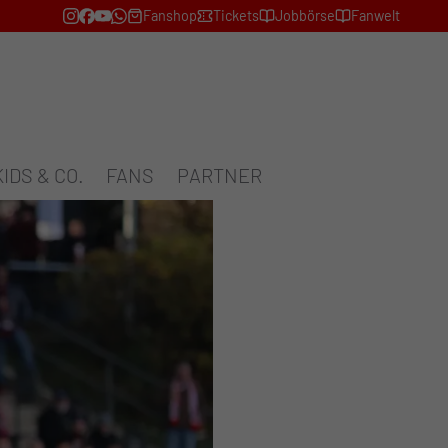
Fanshop
Tickets
Jobbörse
Fanwelt
KIDS & CO.
FANS
PARTNER