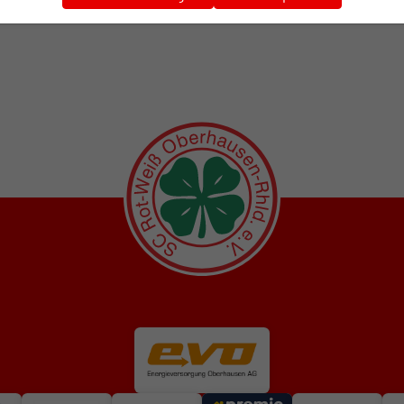
versano, Sportlicher Leiter der Kleeblätter, über den Wechsel