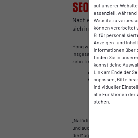
Seok-ju Hong 
auf unserer Website.
essenziell, während 
Nach einer Saison bei Rot
Website zu verbess
können verarbeitet w
sich in Kürze einem Club 
B. für personalisier
Anzeigen- und Inha
Hong wechselte kurz nach dem 
Informationen über 
Insgesamt stand der 23-jährig
finden Sie in unsere
zehn Treffer, sechs weitere be
kannst deine Auswah
Link am Ende der Se
anpassen. Bitte bea
individueller Einste
Wir wünschen ihm 
alle Funktionen der
Dennis Lichtenwimmer-C
stehen.
„Natürlich ist es schade, dass
und auch in der Kabine immer 
die Möglichkeit im Ausland wa