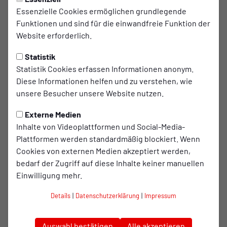
PROFIS
Donnerstag, 25.06.2026 08:43 Uhr
Essenzielle Cookies ermöglichen grundlegende
Funktionen und sind für die einwandfreie Funktion der
RWO gewinnt ersten Test bei
Website erforderlich.
Schwarz-Weiß Alstaden
Statistik
Rot-Weiß Oberhausen hat das erste Testspiel der
Statistik Cookies erfassen Informationen anonym.
Vorbereitung erfolgreich bestritten. Beim
Diese Informationen helfen und zu verstehen, wie
unsere Besucher unsere Website nutzen.
Oberhausener Stadtduell gegen Schwarz-Weiß
Alstaden setzte sich eine gemischte RWO-
Externe Medien
Auswahl aus Spielern der 1. Mannschaft, der 2.
Inhalte von Videoplattformen und Social-Media-
Mannschaft und der U19 am Ende mit 5:0 (2:0)
Plattformen werden standardmäßig blockiert. Wenn
durch.
Cookies von externen Medien akzeptiert werden,
bedarf der Zugriff auf diese Inhalte keiner manuellen
Einwilligung mehr.
Im Mittelpunkt stand dabei weniger das Ergebnis als
vielmehr der gelungene Auftakt in die Testspielphase, der
Details
|
Datenschutzerklärung
|
Impressum
Besuch bei einem engagierten Gastgeber aus dem
Oberhausener Stadtgebiet und die Möglichkeit, den RWO-
Auswahl bestätigen
Alle akzeptieren