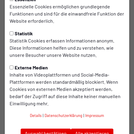
PROFIS
Samstag, 04.07.2026 17:24 Uhr
Essenzielle Cookies ermöglichen grundlegende
Funktionen und sind für die einwandfreie Funktion der
Traumtor von Schlax, auch
Website erforderlich.
Kratzsch glänzt gegen Bochum
Statistik
Rot-Weiß Oberhausen verlor das Testspiel gegen
Statistik Cookies erfassen Informationen anonym.
den VfL Bochum zwar mit 2:3, dennoch hat sich
Diese Informationen helfen und zu verstehen, wie
unsere Besucher unsere Website nutzen.
die Mannschaft von Trainer Sebastian Gunkel teuer
verkauft.
Externe Medien
Inhalte von Videoplattformen und Social-Media-
Die Kleeblätter starteten mit Tempo in die Partie und
Plattformen werden standardmäßig blockiert. Wenn
hatten bereits nach wenigen Sekunden die erste Chance.
Cookies von externen Medien akzeptiert werden,
Nach einer Balleroberung kam der Ball zu Cankoray Mutlu,
bedarf der Zugriff auf diese Inhalte keiner manuellen
der die Kugel aus rund 20 Metern über die Latte schoss.
Einwilligung mehr.
In der dritten Minute konnte sich Oberhausens Nummer
Details
|
Datenschutzerklärung
|
Impressum
eins Kevin Kratzsch zum ersten Mal auszeichnen. Bochums
Philipp Hofmann setzte sich an der Strafraumkante durch
Auswahl bestätigen
Alle akzeptieren