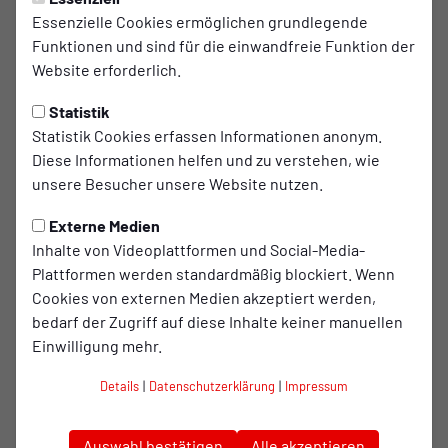
PROFIS
Montag, 06.07.2026 11:24 Uhr
Essenzielle Cookies ermöglichen grundlegende
Funktionen und sind für die einwandfreie Funktion der
Kerem Yalcin kehrt nach
Website erforderlich.
Oberhausen zurück
Statistik
Rot-Weiß Oberhausen hat einen weiteren Spieler
Statistik Cookies erfassen Informationen anonym.
für die kommende Saison verpflichtet. Mit Kerem
Diese Informationen helfen und zu verstehen, wie
unsere Besucher unsere Website nutzen.
Yalcin kehrt ein bekanntes Gesicht zurück an die
Lindnerstraße.
Externe Medien
Inhalte von Videoplattformen und Social-Media-
Yalcin ist neben Nils Winter bereits der zweite Rückkehrer
Plattformen werden standardmäßig blockiert. Wenn
bei den Kleeblättern und stand zuletzt genau wie
Cookies von externen Medien akzeptiert werden,
Neuzugang Tim Böhmer beim SC Paderborn II unter
bedarf der Zugriff auf diese Inhalte keiner manuellen
Vertrag.
Einwilligung mehr.
Der 21-Jährige verließ RWO im Sommer 2025, führte die
Details
|
Datenschutzerklärung
|
Impressum
U23 des SCP seit dem ersten Spieltag der vergangenen
Saison als Kapitän aufs Feld und absolvierte anschließend
Auswahl bestätigen
Alle akzeptieren