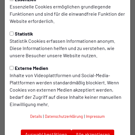
Essenzielle Cookies ermöglichen grundlegende
Möker im Interview: „Gegen den
Funktionen und sind für die einwandfreie Funktion der
BVB bin ich extra motiviert"
Website erforderlich.
Statistik
Mit Yannik Möker kam in diesem Sommer ein
Statistik Cookies erfassen Informationen anonym.
Spieler mit ordentlich Drittliga-Erfahrung an die
Diese Informationen helfen und zu verstehen, wie
Lindnerstraße. Im Exklusiv-Interview spricht der
unsere Besucher unsere Website nutzen.
26-jährige unter anderem über die Gründe für
seinen Wechsel und warum er mit einer
Externe Medien
Inhalte von Videoplattformen und Social-Media-
Extraportion Motivation in das Testspiel gegen
Plattformen werden standardmäßig blockiert. Wenn
Borussia Dortmund geht.
Cookies von externen Medien akzeptiert werden,
bedarf der Zugriff auf diese Inhalte keiner manuellen
Beim Testspiel gegen den VfL Bochum musstest du
Einwilligung mehr.
krankheitsbedingt aussetzen. Im Trainingslager bist du
Details
|
Datenschutzerklärung
|
Impressum
erfreulicherweise wieder voll dabei. Daher die Frage: Wie
geht es dir?
Auswahl bestätigen
Alle akzeptieren