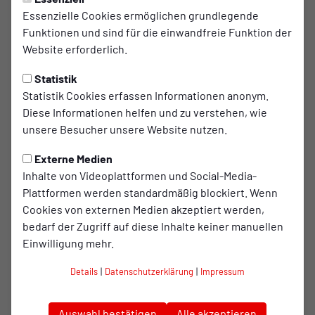
RWO II
Freitag, 15.05.2026 09:50 Uhr
Essenzielle Cookies ermöglichen grundlegende
Funktionen und sind für die einwandfreie Funktion der
RWO Zwei trifft auf Oberhausen
Website erforderlich.
78
Statistik
Am Freitag um 20:00 Uhr steht für den frisch
Statistik Cookies erfassen Informationen anonym.
gekürten Meister die nächste Aufgabe an:
Diese Informationen helfen und zu verstehen, wie
unsere Besucher unsere Website nutzen.
RWO Zwei empfängt Oberhausen 78 an der
Lindnerstraße.
Externe Medien
Inhalte von Videoplattformen und Social-Media-
Die Gäste belegen aktuell mit 13 Punkten und einem
Plattformen werden standardmäßig blockiert. Wenn
Torverhältnis von 55:138 den 16. Tabellenplatz.
Cookies von externen Medien akzeptiert werden,
Doch trotz der bereits gesicherten Meisterschaft bleibt die
bedarf der Zugriff auf diese Inhalte keiner manuellen
Zielsetzung bei den Rot-Weißen unverändert.
Einwilligung mehr.
Cheftrainer Günter Abel macht mit einem Lächeln deutlich:
Details
|
Datenschutzerklärung
|
Impressum
„Wir haben unser Saisonziel frühzeitig erreicht, aber wir
werden jedes weitere Spiel sehr ernst nehmen. Die Jungs
Auswahl bestätigen
Alle akzeptieren