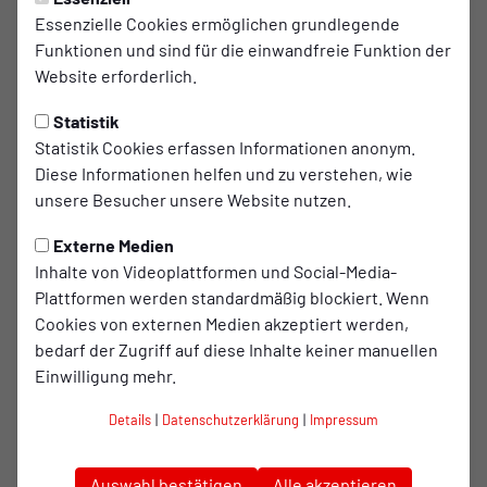
Essenzielle Cookies ermöglichen grundlegende
Dustin Masek und Timo Mrozek
Funktionen und sind für die einwandfreie Funktion der
wechseln an die Lindnerstraße
Website erforderlich.
Statistik
Die Kaderplanung bei RWO Zwei nimmt weiter
Statistik Cookies erfassen Informationen anonym.
konkrete Formen an: Mit Dustin Masek und Timo
Diese Informationen helfen und zu verstehen, wie
Mrozek schließen sich zur kommenden Saison
unsere Besucher unsere Website nutzen.
zwei weitere starke Persönlichkeiten dem Verein
an. Beide wechseln vom BV Osterfeld an die
Externe Medien
Inhalte von Videoplattformen und Social-Media-
Lindnerstraße und sollen künftig wichtige Rollen
Plattformen werden standardmäßig blockiert. Wenn
im Team übernehmen.
Cookies von externen Medien akzeptiert werden,
bedarf der Zugriff auf diese Inhalte keiner manuellen
Beide Spieler sammelten bereits über viele Jahre
Einwilligung mehr.
gemeinsam Erfahrung in der Bezirksliga bei Schwarz-Weiß
Details
|
Datenschutzerklärung
|
Impressum
Alstaden und bringen neben sportlicher Qualität auch
wichtige Mentalität und Erfahrung mit.
Auswahl bestätigen
Alle akzeptieren