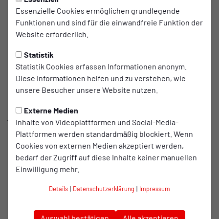
Essenzielle Cookies ermöglichen grundlegende
RWO Zwei sichert sich die
Funktionen und sind für die einwandfreie Funktion der
Dienste von Alassane Laye
Website erforderlich.
Thiaw
Statistik
Statistik Cookies erfassen Informationen anonym.
RWO Zwei treibt seine Kaderplanung weiter voran
Diese Informationen helfen und zu verstehen, wie
und kann mit Alassane Laye Thiaw ein weiteres
unsere Besucher unsere Website nutzen.
spannendes Talent für sich gewinnen. Der erst 22-
Externe Medien
jährige Flügelspieler bringt enormes Tempo,
Inhalte von Videoplattformen und Social-Media-
ausgeprägte Dribbelstärke und viel Kreativität mit
Plattformen werden standardmäßig blockiert. Wenn
– Qualitäten, mit denen er bereits mehrfach auf
Cookies von externen Medien akzeptiert werden,
sich aufmerksam gemacht hat.
bedarf der Zugriff auf diese Inhalte keiner manuellen
Einwilligung mehr.
Thiaw, der aktuell beim Turnerbund Oberhausen aktiv ist,
Details
|
Datenschutzerklärung
|
Impressum
wusste sowohl im Hin- als auch im Rückspiel gegen RWO zu
überzeugen. Auch in einem Testspiel gegen die
Auswahl bestätigen
Alle akzeptieren