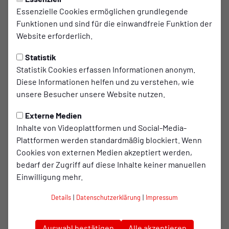
RWO II
Freitag, 12.06.2026 12:00 Uhr
Essenzielle Cookies ermöglichen grundlegende
Funktionen und sind für die einwandfreie Funktion der
RWO II gibt Sommerfahrplan
Website erforderlich.
bekannt
Statistik
Während der amtierende Meister bereits seinen
Statistik Cookies erfassen Informationen anonym.
wohlverdienten Sommerurlaub genießt, laufen die
Diese Informationen helfen und zu verstehen, wie
unsere Besucher unsere Website nutzen.
Planungen für die kommende Saison bei RWO II
bereits auf Hochtouren. Am 7. Juli bittet
Externe Medien
Cheftrainer Günter Abel seine Mannschaft wieder
Inhalte von Videoplattformen und Social-Media-
auf den Trainingsplatz und startet damit die
Plattformen werden standardmäßig blockiert. Wenn
Vorbereitung auf die neue Spielzeit.
Cookies von externen Medien akzeptiert werden,
bedarf der Zugriff auf diese Inhalte keiner manuellen
Einwilligung mehr.
Neben acht Testspielen steht auch in diesem Sommer
wieder ein besonderes Highlight auf dem Programm. Die
Details
|
Datenschutzerklärung
|
Impressum
Zweitvertretung von Rot-Weiß Oberhausen reist ins
Trainingslager nach Österreich. Nach einem
Auswahl bestätigen
Alle akzeptieren