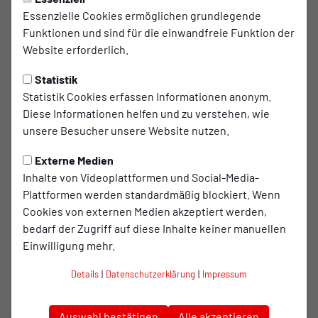
RWO-SCHOOLS-DAY
Mittwoch, 09.04.2025 11:45 Uhr
Essenzielle Cookies ermöglichen grundlegende
Funktionen und sind für die einwandfreie Funktion der
RWO-Schools-Day: Über 400
Website erforderlich.
Tickets schon weg
Statistik
Der RWO-Schools-Day präsentiert von der STOAG
Statistik Cookies erfassen Informationen anonym.
steht in den Startlöchern. Bereits über 400
Diese Informationen helfen und zu verstehen, wie
unsere Besucher unsere Website nutzen.
Ticketbestellungen sind eingegangen. Jetzt noch
mit der Schule anmelden und tolle Preise
Externe Medien
gewinnen!
Inhalte von Videoplattformen und Social-Media-
Plattformen werden standardmäßig blockiert. Wenn
Cookies von externen Medien akzeptiert werden,
Rot-Weiß Oberhausen lädt gemeinsam mit der STOAG zum
bedarf der Zugriff auf diese Inhalte keiner manuellen
großen RWO-Schools-Day ins Stadion Niederrhein ein – und
Einwilligung mehr.
das Interesse ist riesig! Bereits über 400
Ticketbestellungen sind bei den Kleeblättern
Details
|
Datenschutzerklärung
|
Impressum
eingegangen. Das zeigt: Die Vorfreude auf dieses
Fußballerlebnis zum Heimspiel gegen den 1. FC Bocholt
(Samstag, 03. Mai – 14:00 Uhr) ist groß.
Auswahl bestätigen
Alle akzeptieren