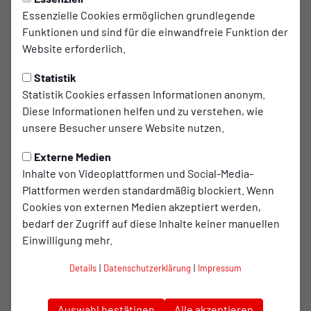
Essenzielle Cookies ermöglichen grundlegende
RWO Spieler-Patenschaften
Funktionen und sind für die einwandfreie Funktion der
unserer beiden Neuzugänge
Website erforderlich.
Statistik
Rot-Weiß Oberhausen bietet erneut die beliebten
Statistik Cookies erfassen Informationen anonym.
RWO Spieler-Patenschaften
an! Damit haben
Diese Informationen helfen und zu verstehen, wie
Fans und Anhänger des Vereins die einmalige
unsere Besucher unsere Website nutzen.
Gelegenheit, „ihren“ Wunschspieler zu
unterstützen.
Externe Medien
Inhalte von Videoplattformen und Social-Media-
Plattformen werden standardmäßig blockiert. Wenn
Bereits im vergangenen Monat wurden insgesamt 22 RWO
Cookies von externen Medien akzeptiert werden,
Spieler-Patenschaften angeboten und erfolgreich
bedarf der Zugriff auf diese Inhalte keiner manuellen
ersteigert. Jetzt können auch die Spieler-Patenschaften
Einwilligung mehr.
unserer beiden Winter-Neuzugänge Timur Kesim und Tim
Krohn ersteigert werden!
Details
|
Datenschutzerklärung
|
Impressum
Die Patenschaften werden über die vereinseigene
Auktionsplattform
„RWO-Schätzken“
versteigert. Das
Auswahl bestätigen
Alle akzeptieren