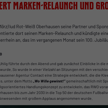
ert Marken-Relaunch und gro
März)
lud Rot-Weiß Oberhausen seine Partner und Spon
entierte dort seinen Marken-Relaunch und kündigte e
errhein an, das im vergangenen Monat sein 100. Jubilä
30
hlig führte durch den Abend und gab zunächst Einblicke in die m
urde. So wurde in einer Vielzahl an Sitzungen mit den verschi
ausener Agentur Contact eine Strategie entwickelt, die die Kl
 es, unter dem Motto
„Wo Wille gewinnt!“
gemeinschaftlich mit Spo
olgsorientiertes Handlungskonzept zu entwickeln, das RWO vora
erhausen bis zum Jahr 2030 in die Top 50 der deutschen Fußballv
n Anwesenden mit großem Applaus angenommen wurde.