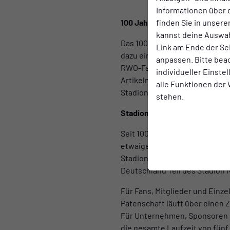
Informationen über 
finden Sie in unsere
100 Jahre Stadion Niederrhei
kannst deine Auswah
Das 100-jährige Jubiläum des 
Link am Ende der Se
dazu eine umfangreiche Kampag
anpassen. Bitte bea
RWO-Fans im Jubiläumsjahr er
individueller Einste
Artikeln, exklusiven Stadionf
alle Funktionen der
Stadionpatenschaft.
stehen.
Stadionpatenschaften – Inno
Seit 100 Jahren trägt das Sta
etwaige Marken- oder Firmenn
Stadionpatenschaften ein inno
Deutschland Teil des Stadion 
Für Fans, Mitglieder und Einz
Patenschaft läuft über einen Z
Für Unternehmen, Sponsoren un
die gesamte Laufzeit von fünf