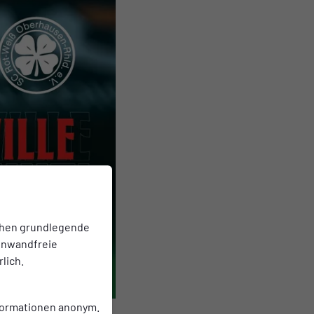
chen grundlegende
einwandfreie
lich.
nformationen anonym.