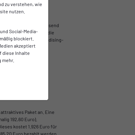
nd zu verstehen, wie
ite nutzen.
s Uhlig präsentierte passend
 und Social-Media-
Einblicke in das, was die
mäßig blockiert.
rschiedensten Merchandising-
edien akzeptiert
ittelpunkt: Die
f diese Inhalte
g mehr.
ffnung im Jahr 1926 auf
ausen mit den
 Fußballfans aus ganz
attraktives Paket an. Eine
alig 192,60 Euro).
eses kostet 1.926 Euro für
385,20 Euro bezahlt werden.