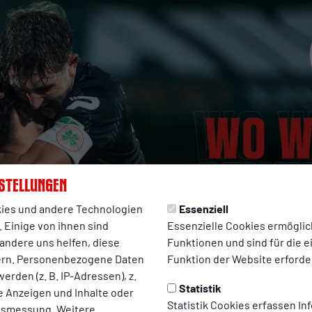
stellungen
ies und andere Technologien
Essenziell
 Einige von ihnen sind
Essenzielle Cookies ermögli
andere uns helfen, diese
Funktionen und sind für die 
ern. Personenbezogene Daten
Funktion der Website erforder
erden (z. B. IP-Adressen), z.
Statistik
te Anzeigen und Inhalte oder
Statistik Cookies erfassen I
ltsmessung. Weitere