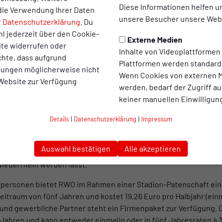
Diese Informationen helfen u
die Verwendung Ihrer Daten
unsere Besucher unsere Webs
r
Datenschutzerklärung
. Du
n – Startschuss einer innovativen Kampagne
l jederzeit über den Cookie-
Externe Medien
Stadion Niederrhein stand ebenfalls besonders im Fokus. Marcu
ite widerrufen oder
Inhalte von Videoplattformen
ne zu Ehren der Heimspielstätte der Rot-Weißen und gab erste 
chte, dass aufgrund
Plattformen werden standard
wartet. Neben einem großen Testspiel in der Sommerpause, ve
llungen möglicherweise nicht
Wenn Cookies von externen M
ührungen und einem Sondertrikot steht vor allem eine Aktion im M
 Website zur Verfügung
werden, bedarf der Zugriff au
keiner manuellen Einwilligun
vatives Modell ohne Kommerz
Details
|
Datenschutzerklärung
|
Impressum
dion Niederrhein seinen Namen und verzichtet dabei seit der Erö
amen. Damit das auch in Zukunft so bleibt, hat Rot-Weiß Oberh
Auswahl bestätigen
Alle akzeptieren
vatives Modell vorgestellt, das Mitglieder, Fans, Sponsoren und
Niederrhein werden lässt.
elpersonen bietet RWO im Rahmen einer Stadion-Patenschaft ein 
eitraum von fünf Jahren und kostet 19,26 Euro pro Halbjahr (einm
d gewerbliche Partner steht ein Firmenpaket zur Verfügung. Di
 Jahren und kann entweder einmalig oder in fünf Jahresraten à 