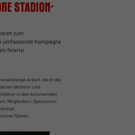
ße Stadion-
soren zum
ine umfassende Kampagne
um feierte.
onatelange Arbeit, die in die
edenen Vereins- und
eeblätter in den kommenden
rt, Mitgliedern, Sponsoren
nbringt.
ereine führen.