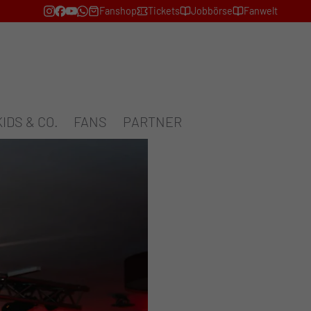
Fanshop
Tickets
Jobbörse
Fanwelt
KIDS & CO.
FANS
PARTNER