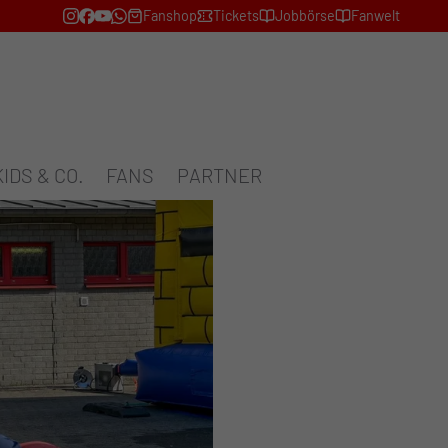
Fanshop
Tickets
Jobbörse
Fanwelt
KIDS & CO.
FANS
PARTNER