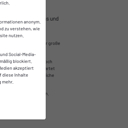
lich.
oßen Saisonabschluss und
nformationen anonym.
nd zu verstehen, wie
ite nutzen.
ntes Rahmenprogramm für große
 und Social-Media-
mäßig blockiert.
 zum Austoben freuen. Doch
edien akzeptiert
chen Preisen, dazu erwartet
f diese Inhalte
d hält ebenfalls zahlreiche
g mehr.
besonderen Attraktionen.