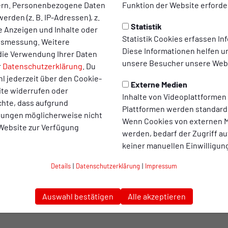
ern. Personenbezogene Daten
Funktion der Website erforder
tt beim Saisonabschluss
erden (z. B. IP-Adressen), z.
Statistik
te Anzeigen und Inhalte oder
g
(6. Juni)
lädt Rot-Weiß Oberhausen seine Fans zum gr
Statistik Cookies erfassen I
ltsmessung. Weitere
iederrhein ein.
Diese Informationen helfen u
die Verwendung Ihrer Daten
unsere Besucher unsere Webs
r
Datenschutzerklärung
. Du
iels der rot-weißen Zweitvertretung bietet der Verein ein bu
l jederzeit über den Cookie-
Externe Medien
ste: Der Eintritt ist frei!
ite widerrufen oder
Inhalte von Videoplattformen
chte, dass aufgrund
Plattformen werden standard
r dürfen sich auf eine Hüpfburg sowie ein kleines Fußballfeld
llungen möglicherweise nicht
Wenn Cookies von externen M
ist bestens gesorgt: Essen und Getränke gibt es zu fanfreundli
 Website zur Verfügung
werden, bedarf der Zugriff au
bverkauf des Fanshops. Außerdem ist der Fancontainer vor Ort un
keiner manuellen Einwilligun
e Stadiontore am Samstag um 14 Uhr öffnen und nutzt die vielen 
Details
|
Datenschutzerklärung
|
Impressum
ch im schönsten Stadion der Welt!
Auswahl bestätigen
Alle akzeptieren