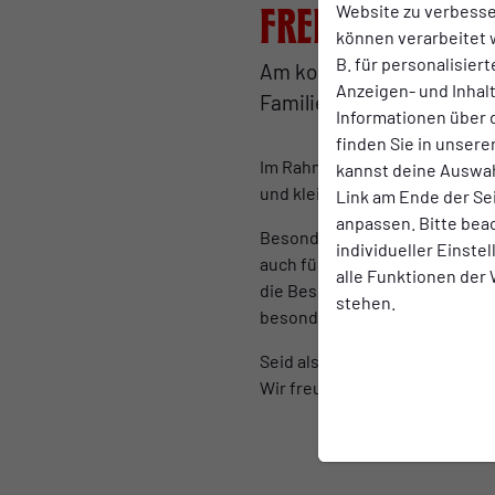
Website zu verbess
Freier Eintri
können verarbeitet w
B. für personalisier
Am kommenden Samsta
Anzeigen- und Inha
Familienfest ins Stadion N
Informationen über 
finden Sie in unsere
Im Rahmen des letzten Heimsp
kannst deine Auswah
und kleine RWO-Fans. Und das Be
Link am Ende der Se
anpassen. Bitte bea
Besonders die kleinen Besuche
individueller Einste
auch für die großen RWO-Fans 
alle Funktionen der
die Besucher ein exklusiver A
stehen.
besondere Angebote bereit.
Seid also dabei, wenn sich di
Wir freuen uns auf Euren Besu