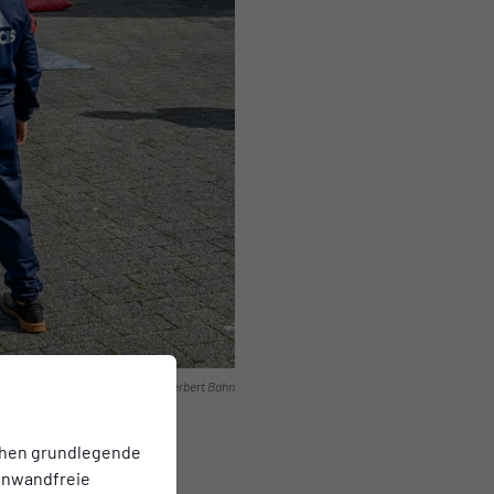
Foto: Herbert Bahn
chen grundlegende
einwandfreie