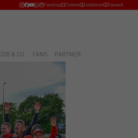
Fanshop
Tickets
Jobbörse
Fanwelt
KIDS & CO.
FANS
PARTNER