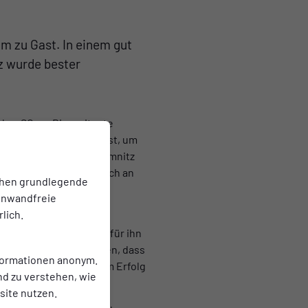
m zu Gast. In einem gut
tz wurde bester
her SC an. Die weiteste
0 Kilometer gefahren ist, um
ielertrainer Carsten Kemnitz
raften und bediente sich an
chen grundlegende
 WM-Fahrers Assan,
einwandfreie
lich.
Seine Nominierung kam für ihn
d, um dann festzustellen, dass
nformationen anonym.
iel eingreifen, was dem Erfolg
nd zu verstehen, wie
ite nutzen.