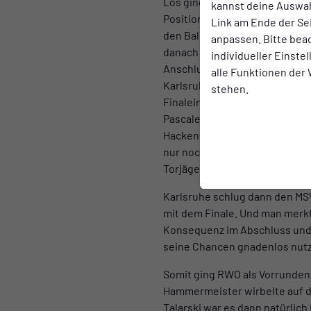
Los ging es gegen den MSV und
kannst deine Auswah
Position wurde geblockt, den 
Link am Ende der Se
den Ball eigentlich nur stopp
anpassen. Bitte bea
danach ließ der Druck etwas 
individueller Einste
Anschluss gelang. Aber Raphae
alle Funktionen der
Karlsruhe im nächsten Spiel 0
stehen.
Finaleinzug. Und nach den Zeb
Pascale Talarski erzielte die
Hackentrick von Ludwig Asens
nur noch mit Schmerzen durch 
Torjägerkanone ging, legte St
Karlsruhe schlug dann den MS
mit dem Finale. Und man merkt
Konsequenz im Abschluss und 
seine Chancen gnadenlos nutz
Somit ging RWO als Vorrundenzw
Hammermeister wirbelte auf de
Talarski war es dann natürlich