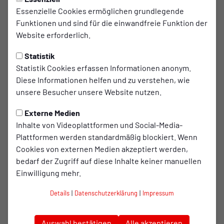
VEREIN
Freitag, 26.06.2026 11:07 Uhr
Essenzielle Cookies ermöglichen grundlegende
Funktionen und sind für die einwandfreie Funktion der
Wirtschaftsempfang
Website erforderlich.
Oberhausen 2026 bei RWO
Statistik
Rund 150 Vertreterinnen und Vertreter aus
Statistik Cookies erfassen Informationen anonym.
Wirtschaft, Politik und Institutionen kamen zum
Diese Informationen helfen und zu verstehen, wie
unsere Besucher unsere Website nutzen.
wichtigsten Business-Networking-Event der Stadt
Oberhausen zusammen. Die jährlich von der Stadt
Externe Medien
Oberhausen organisierte Veranstaltung fand in
Inhalte von Videoplattformen und Social-Media-
diesem Jahr erstmals in der Sponsoren-Kantine
Plattformen werden standardmäßig blockiert. Wenn
von Rot-Weiß Oberhausen statt und bot den
Cookies von externen Medien akzeptiert werden,
bedarf der Zugriff auf diese Inhalte keiner manuellen
Gästen eine ideale Plattform für Austausch, neue
Einwilligung mehr.
Kontakte und Gespräche über die wirtschaftliche
Entwicklung in Stadt und Region.
Details
|
Datenschutzerklärung
|
Impressum
Nach der Begrüßung durch Oberbürgermeister
Thorsten
Auswahl bestätigen
Alle akzeptieren