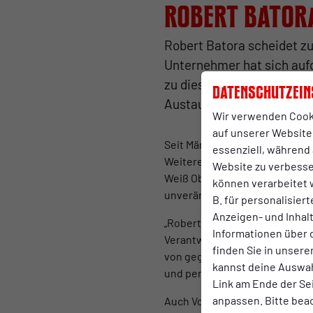
Robert Bator
Robert Batora scheidet z
Unternehmer hat sich auf
zu diesem Schritt entschi
Datenschutzein
Austausch gemeinsam mit 
Wir verwenden Cook
auf unserer Website.
Seit März 2024 gehörte Robert 
essenziell, während 
Weiterentwicklung des Verein
Website zu verbess
Weiß Oberhausen bestehen. 
können verarbeitet w
unverändertem Umfang als Sp
B. für personalisier
Anzeigen- und Inha
„Robert hat sich in den verg
Informationen über 
Verantwortung übernommen, al
finden Sie in unsere
von gegenseitigem Respekt ge
kannst deine Auswah
und persönliche Zukunft alles
Link am Ende der Se
anpassen. Bitte bea
Auch Vorstandsvorsitzender Ma