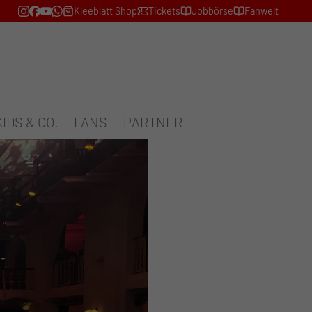
Kleeblatt Shop
Tickets
Jobbörse
Fanwelt
KIDS & CO.
FANS
PARTNER