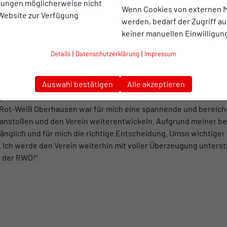
llungen möglicherweise nicht
itet. Robert war ein wertvoller und gefühlt 24/7 erreichbarer 
Wenn Cookies von externen M
 Website zur Verfügung
ngebracht und diverse Projekte mit vorangetrieben hat. Umso m
werden, bedarf der Zugriff au
erlängerten Sponsoring-Partnerschaft seines Unternehmens erh
keiner manuellen Einwilligun
treicht auch das, was Robert uns permanent zuruft: „Meldet Euch
rstützung in den letzten Jahren möchte ich mich hiermit im Na
Details
|
Datenschutzerklärung
|
Impressum
Auswahl bestätigen
Alle akzeptieren
positiv auf seine Zeit im Vorstand zurück:
on Rot-Weiß Oberhausen war für mich eine spannende und berei
anstoßen und den Verein weiterentwickeln. Aufgrund meiner ber
nglich und für mich die richtige Entscheidung. Umso wichtiger i
. Ich werde den Verein weiterhin mit voller Überzeugung unters
r der RWO!“