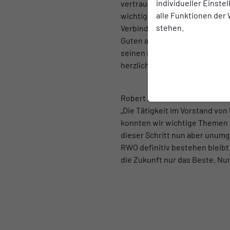
individueller Einste
vertrauensvoll zusammengearbe
alle Funktionen der
wichtige Impulse und Ideen ei
stehen.
Verbindung mit der nunmehr v
Guten auseinander, das unters
seinen Einsatz und seine Unte
herzlich bedanken.“
Robert Batora blickt ebenfalls 
„Die Tätigkeit im Vorstand v
konnten wir wichtige Themen 
dieser Schritt nun aber unumgä
RWO definitiv bestehen bleibt
die Zukunft nur das Beste. Nu