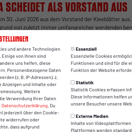
a scheidet als Vorstand aus
um 30. Juni 2026 aus dem Vorstand der Kleeblätter aus
grund von zuletzt immer umfangreicher werdenden beru
eden. Die Abstimmung darüber erfolgte in einem engen
stellungen
dem Aufsichtsrat und den restlichen Vorstandskolleg
ies und andere Technologien
Essenziell
 Einige von ihnen sind
Essenzielle Cookies ermögli
Batora dem RWO-Vorstand an und brachte sich in dieser Zeit in v
andere uns helfen, diese
Funktionen und sind für die 
s ein. Unabhängig von seinem Ausscheiden aus dem Vorstand ble
ern. Personenbezogene Daten
Funktion der Website erforder
Mit seinem Unternehmen
Meisterbetrieb
BATORA GmbH
wird er de
erden (z. B. IP-Adressen), z.
onsoring-Partner unterstützen.
Statistik
te Anzeigen und Inhalte oder
Statistik Cookies erfassen I
ltsmessung. Weitere
angenen Jahren mit großem Engagement für Rot-Weiß Oberhause
Diese Informationen helfen u
die Verwendung Ihrer Daten
s es darauf ankam. Unsere Zusammenarbeit war jederzeit vertr
unsere Besucher unsere Webs
r
Datenschutzerklärung
. Du
prägt. Dafür möchten wir ihm ausdrücklich danken und wünsche
l jederzeit über den Cookie-
 Gute“, bedankt sich Damian Schröder, Aufsichtsratsvorsitzender
Externe Medien
ite widerrufen oder
Inhalte von Videoplattformen
chte, dass aufgrund
rcus Uhlig hebt das gute Miteinander hervor: „Wir haben im Vo
Plattformen werden standard