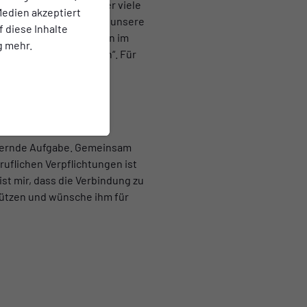
Kollege im Gremium, der viele
edien akzeptiert
ehr freut es mich, dass unsere
f diese Inhalte
alten bleibt. Wir gehen im
g mehr.
, wenn ich helfen kann“. Für
men des ganzen Vereins
chernde Aufgabe. Gemeinsam
uflichen Verpflichtungen ist
st mir, dass die Verbindung zu
tützen und wünsche ihm für