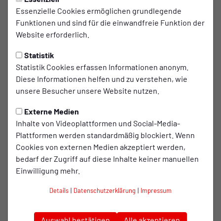
VEREIN
Freitag, 03.07.2026 18:39 Uhr
Essenzielle Cookies ermöglichen grundlegende
Funktionen und sind für die einwandfreie Funktion der
Neues RWO-Mural am Stadion
Website erforderlich.
Niederrhein
Statistik
Die Außenwände des Stadion Niederrhein
Statistik Cookies erfassen Informationen anonym.
erstrahlen in neuem Glanz. An den beiden
Diese Informationen helfen und zu verstehen, wie
unsere Besucher unsere Website nutzen.
Eingängen der alten Emscherkurve zieren seit
neuestem großflächige Graffitis im Kleeblatt-Style
Externe Medien
die ehrwürdigen Mauerfassaden.
Inhalte von Videoplattformen und Social-Media-
Plattformen werden standardmäßig blockiert. Wenn
Cookies von externen Medien akzeptiert werden,
Anlässlich des 100-jährigen Jubiläums des schönsten
bedarf der Zugriff auf diese Inhalte keiner manuellen
Stadions der Welt hat sich eine Arbeitsgruppe bestehend
Einwilligung mehr.
aus Mitgliedern des Vereins, der Fanszene und der Stadt
Oberhausen etwas ganz Besonderes überlegt und der
Details
|
Datenschutzerklärung
|
Impressum
Außenfassade einen gebührenden Anstrich verliehen.
Zu sehen ist unter anderem ein riesiger Rot-Weiß-
Auswahl bestätigen
Alle akzeptieren