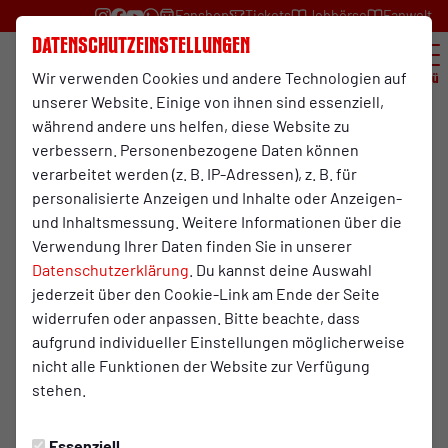
Fanshop
Tickets
Jobbörse
Fanwelt
Datenschutzeinstellungen
Wir verwenden Cookies und andere Technologien auf
Menü
unserer Website. Einige von ihnen sind essenziell,
während andere uns helfen, diese Website zu
RWO.TV
verbessern. Personenbezogene Daten können
Mittwoch, 29.04.2026 11:00 Uhr
verarbeitet werden (z. B. IP-Adressen), z. B. für
Pressekonferenz Bonner SC -
personalisierte Anzeigen und Inhalte oder Anzeigen-
und Inhaltsmessung. Weitere Informationen über die
RWO
Verwendung Ihrer Daten finden Sie in unserer
Datenschutzerklärung
. Du kannst deine Auswahl
jederzeit über den Cookie-Link am Ende der Seite
widerrufen oder anpassen. Bitte beachte, dass
Das Video wird erst nach dem Klick von YouTube
aufgrund individueller Einstellungen möglicherweise
geladen und abgespielt. Dazu baut dein Browser
nicht alle Funktionen der Website zur Verfügung
eine direkte Verbindung zu den YouTube-Servern
stehen.
auf. Mehr Informationen kannst du unserer
Datenschutzerklärung entnehmen.
Essenziell