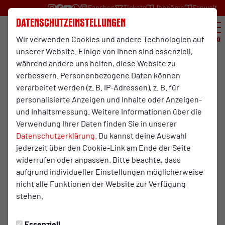
Fanshop
Tickets
Jobbörse
Fanwelt
Datenschutzeinstellungen
Wir verwenden Cookies und andere Technologien auf
Menü
unserer Website. Einige von ihnen sind essenziell,
während andere uns helfen, diese Website zu
RWO.TV
verbessern. Personenbezogene Daten können
Samstag, 09.05.2026 23:00 Uhr
verarbeitet werden (z. B. IP-Adressen), z. B. für
Pressekonferenz RWO-Borussia
personalisierte Anzeigen und Inhalte oder Anzeigen-
und Inhaltsmessung. Weitere Informationen über die
Mönchengladbach U23
Verwendung Ihrer Daten finden Sie in unserer
Datenschutzerklärung
. Du kannst deine Auswahl
jederzeit über den Cookie-Link am Ende der Seite
widerrufen oder anpassen. Bitte beachte, dass
Das Video wird erst nach dem Klick von YouTube
aufgrund individueller Einstellungen möglicherweise
geladen und abgespielt. Dazu baut dein Browser
nicht alle Funktionen der Website zur Verfügung
eine direkte Verbindung zu den YouTube-Servern
stehen.
auf. Mehr Informationen kannst du unserer
Datenschutzerklärung entnehmen.
Essenziell